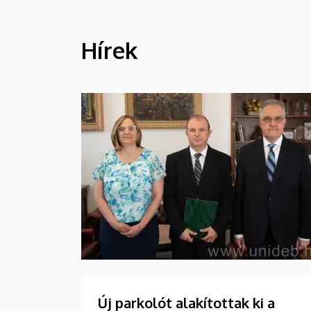
Hírek
HÍREK
Új parkolót alakítottak ki a