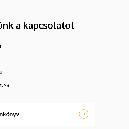
ünk a kapcsolatot
a
u
. 98.
onkönyv