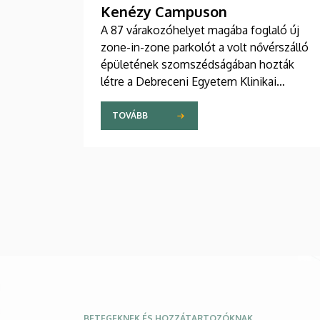
Kenézy Campuson
A 87 várakozóhelyet magába foglaló új
zone-in-zone parkolót a volt nővérszálló
épületének szomszédságában hozták
létre a Debreceni Egyetem Klinikai
Központ Kenézy Gyula Campusán. Az új
területet várhatóan augusztusban nyitják
TOVÁBB
meg a járművek előtt.
Kép
BETEGEKNEK ÉS HOZZÁTARTOZÓKNAK