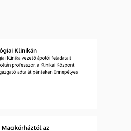
giai Klinikán
i Klinika vezető ápolói feladatait
Zoltán professzor, a Klinikai Központ
 igazgató adta át pénteken ünnepélyes
Macikórháztól az