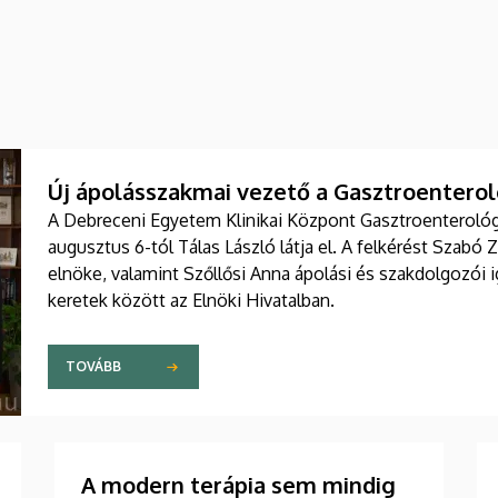
Új ápolásszakmai vezető a Gasztroenteroló
A Debreceni Egyetem Klinikai Központ Gasztroenterológia
augusztus 6-tól Tálas László látja el. A felkérést Szabó 
elnöke, valamint Szőllősi Anna ápolási és szakdolgozói
keretek között az Elnöki Hivatalban.
TOVÁBB
A modern terápia sem mindig