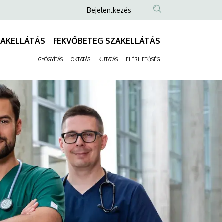
Anonim
Bejelentkezés
Felhasználói
fiók
ZAKELLÁTÁS
FEKVŐBETEG SZAKELLÁTÁS
Fő
menüje
navigáció
GYÓGYÍTÁS
OKTATÁS
KUTATÁS
ELÉRHETŐSÉG
Másodlagos
navigáció