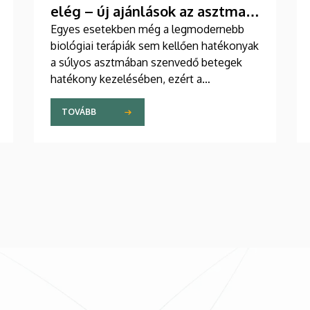
elég – új ajánlások az asztma
kezelésében
Egyes esetekben még a legmodernebb
biológiai terápiák sem kellően hatékonyak
a súlyos asztmában szenvedő betegek
hatékony kezelésében, ezért a
szakemberek az új gyógyszerek
kifejlesztésére irányuló kutatások
TOVÁBB
felgyorsítását sürgetik. A témában a
közelmúltban jelent meg tanulmány a
világ egyik legrangosabb tudományos
folyóiratában. A nemzetközi
együttműködésben készült publikáció
egyik szerzője a Debreceni Egyetem
egyetemi tanára.