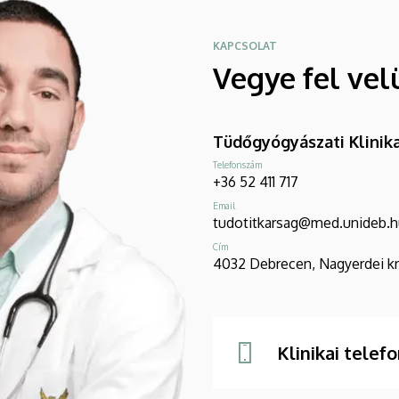
KAPCSOLAT
Vegye fel vel
Tüdőgyógyászati Klinik
Telefonszám
+36 52 411 717
Email
tudotitkarsag@med.unideb.h
Cím
4032 Debrecen, Nagyerdei krt
Klinikai telef