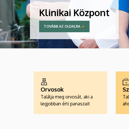
Klinikai Központ
TOVÁBB AZ OLDALRA
ALKALMAZÁSOK
Orvosok
Sz
Találja meg orvosát, aki a
Tal
legjobban érti panaszait
aho